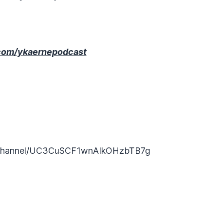
com/ykaernepodcast
/channel/UC3CuSCF1wnAIkOHzbTB7g