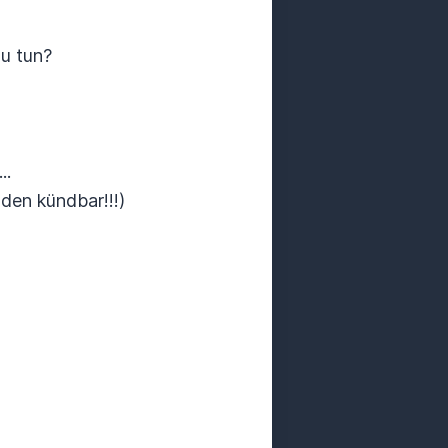
u tun?
..
en kündbar!!!)