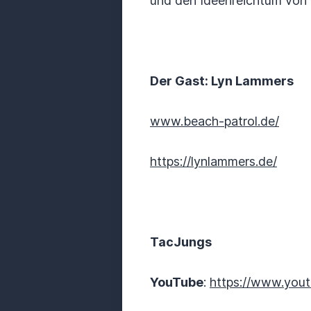
und den Ideenreichtum von 
Der Gast: Lyn Lammers
www.beach-patrol.de/
https://lynlammers.de/
TacJungs
YouTube
:
https://www.you