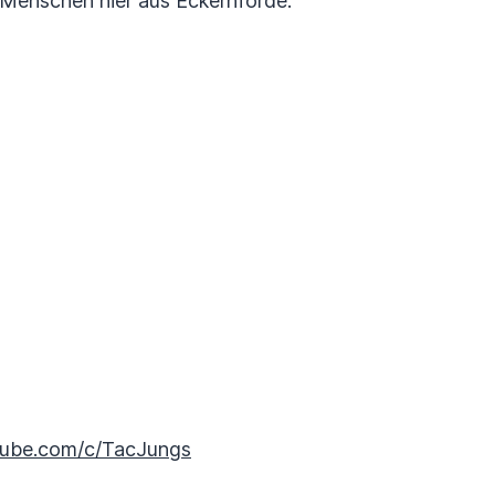
Menschen hier aus Eckernförde.
tube.com/c/TacJungs