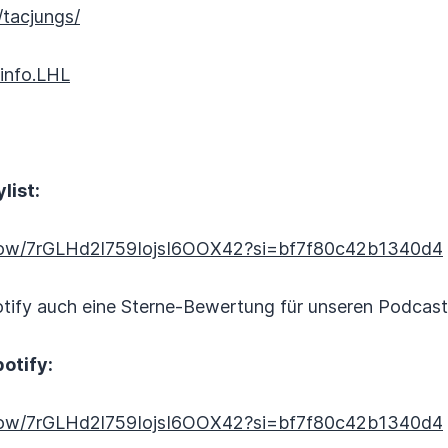
tacjungs/
info.LHL
list:
/show/7rGLHd2l759IojsI6OOX42?si=bf7f80c42b1340d4
otify auch eine Sterne-Bewertung für unseren Podcast 
otify:
/show/7rGLHd2l759IojsI6OOX42?si=bf7f80c42b1340d4