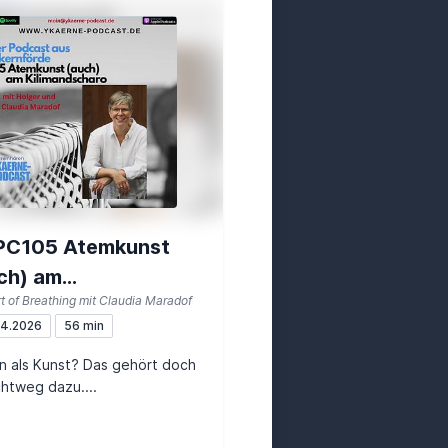
PC105 Atemkunst
ch) am
t of Breathing mit Claudia Maradof
imandscharo
04.2026
56 min
 als Kunst? Das gehört doch
chtweg dazu....