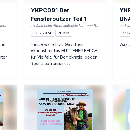
YKPC091 Der
YK
Fensterputzer Teil 1
UN
er...
zu Gast beim Aktionsbündnis Hüttener Berge...
und w
31.12.2024
20 min
22.1
ber
Heute war ich zu Gast beim
Was 
Aktionsbündnis HÜTTENER BERGE
iter
für Vielfalt, für Demokratie, gegen
Rechtsextremismus.