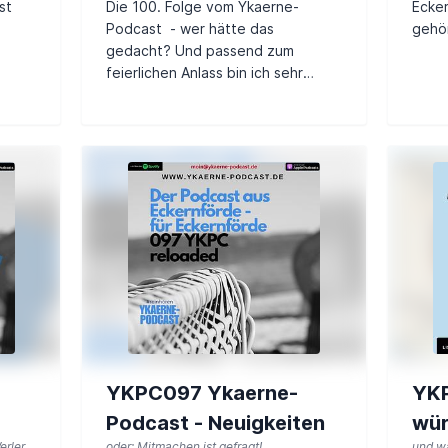
st
Die 100. Folge vom Ykaerne-
Ecker
Podcast - wer hätte das
gehö
gedacht? Und passend zum
feierlichen Anlass bin ich sehr
dankbar, heute einen Gast der
„Hochkultur“ begrü...
YKPC097 Ykaerne-
YKP
Podcast - Neuigkeiten
wür
erler
oder: Mitmachen ist gefragt!
und wa