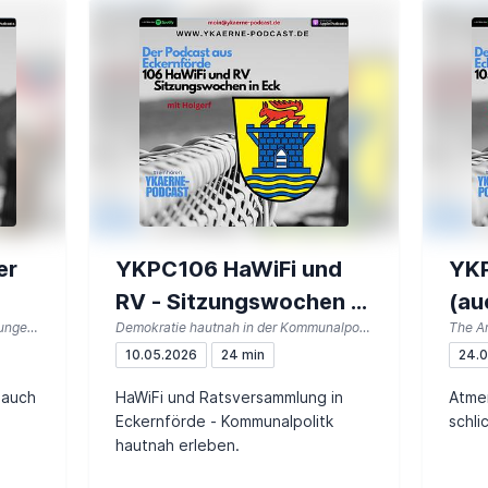
er
YKPC106 HaWiFi und
YK
RV - Sitzungswochen in
(au
mit Melissa Warnke soziale Verbindungen stärken
Demokratie hautnah in der Kommunalpolitk
The Ar
Eckernförde
Kil
10.05.2026
24 min
24.
 auch
HaWiFi und Ratsversammlung in
Atmen
Eckernförde - Kommunalpolitk
schli
hautnah erleben.