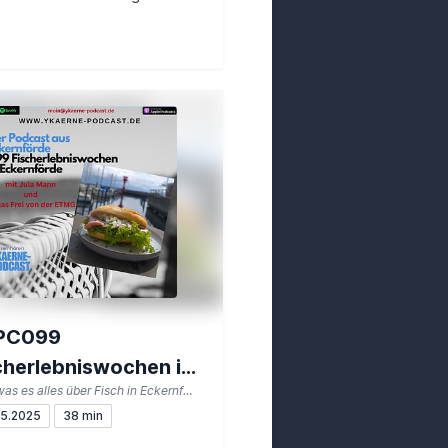
PC099
cherlebniswochen in
oder: was es alles über Fisch in Eckernförde zu erkunden gibt
ernförde
5.2025
38 min