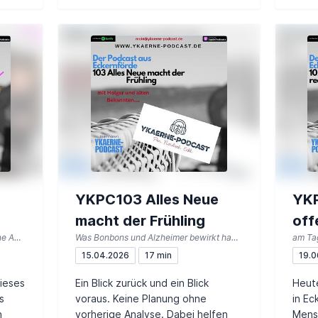
YKPC103 Alles Neue
YKP
macht der Frühling
off
mit Bogislav T. von Gerlach über eine Auszeit vom Krieg
Was Bonbons und Alzheimer bewirkt haben....
am Tag
15.04.2026
17 min
19.0
dieses
Ein Blick zurück und ein Blick
Heute
s
voraus. Keine Planung ohne
in Ec
n
vorherige Analyse. Dabei helfen
Mens