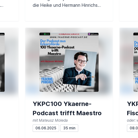
die Heike und Hermann Hinrichs
über
und Britta Flaig.
YKPC100 Ykaerne-
YK
Podcast trifft Maestro
Fis
mit Mateusz Moleda
Eck
06.06.2025
35 min
08.0