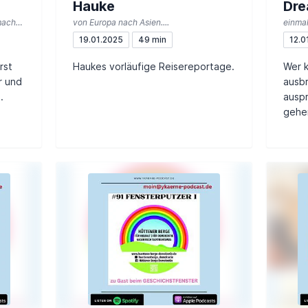
Hauke
Dr
was die Reise bisher mit Hauke gemacht hat
von Europa nach Asien....
einmal
19.01.2025
49 min
12.0
rst
Haukes vorläufige Reisereportage.
Wer k
r und
ausb
.
auspr
gehen