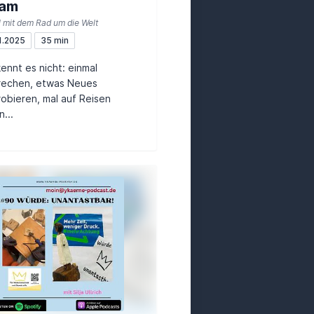
eam
 mit dem Rad um die Welt
1.2025
35 min
ennt es nicht: einmal
rechen, etwas Neues
obieren, mal auf Reisen
...