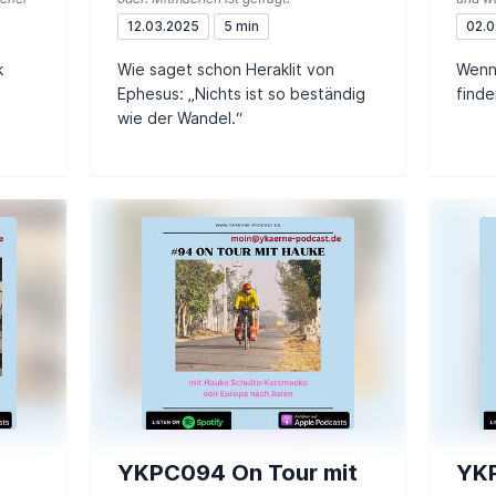
12.03.2025
5 min
02.0
k
Wie saget schon Heraklit von
Wenn
Ephesus: „Nichts ist so beständig
finde
wie der Wandel.“
YKPC094 On Tour mit
YKP