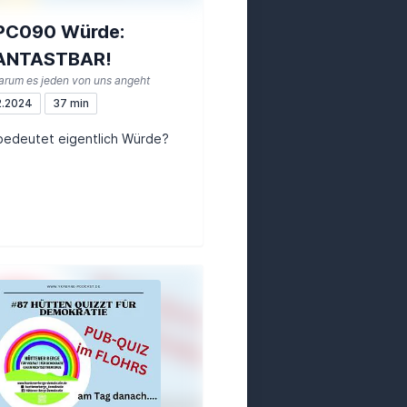
PC090 Würde:
ANTASTBAR!
arum es jeden von uns angeht
2.2024
37 min
bedeutet eigentlich Würde?