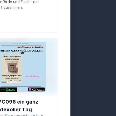
nförde und Fisch - das
rt zusammen.
C096 ein ganz
devoller Tag
s Würde alles bedeuten kann...