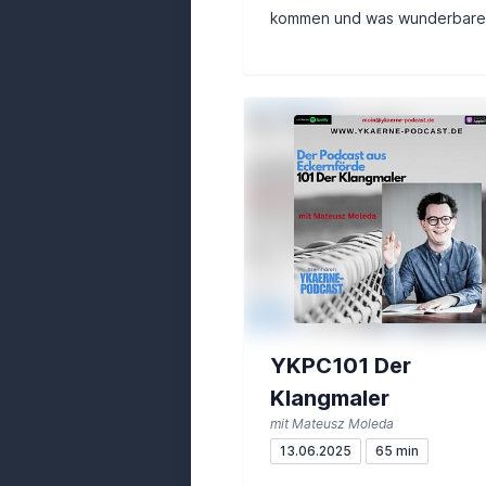
kommen und was wunderbare
Musik damit zu tun hat.... Dar
spr...
YKPC101 Der
Klangmaler
mit Mateusz Moleda
13.06.2025
65 min