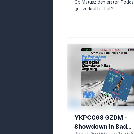
Ob Matusz den ersten Podca
gut verkraftet hat?
YKPC098 GZDM -
Showdown in Bad
die wilde Geschichte von Giesela W