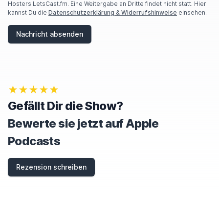
H
Hosters LetsCast.fm. Eine Weitergabe an Dritte findet nicht statt. Hier
U
kannst Du die
Datenschutzerklärung & Widerrufshinweise
einsehen.
M
A
Nachricht absenden
N
,
I
G
N
O
★★★★★
R
E
Gefällt Dir die Show?
T
H
Bewerte sie jetzt auf Apple
I
S
Podcasts
F
I
E
Rezension schreiben
L
D