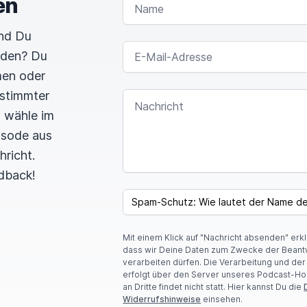
en
und Du
E-MAIL-ADRESSE
rden? Du
men oder
estimmter
NACHRICHT
n wähle im
pisode aus
hricht.
dback!
I
F
SPAM CAPTCHA
Y
O
U
Mit einem Klick auf "Nachricht absenden" erk
A
dass wir Deine Daten zum Zwecke der Beant
R
verarbeiten dürfen. Die Verarbeitung und de
E
erfolgt über den Server unseres Podcast-Ho
A
an Dritte findet nicht statt. Hier kannst Du die
H
Widerrufshinweise
einsehen.
U