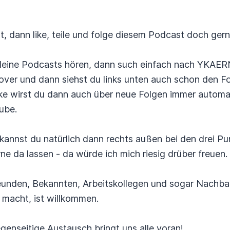
 dann like, teile und folge diesem Podcast doch gern
fy deine Podcasts hören, dann such einfach nach YKAE
over und dann siehst du links unten auch schon den F
ke wirst du dann auch über neue Folgen immer automat
ube.
annst du natürlich dann rechts außen bei den drei P
e da lassen - da würde ich mich riesig drüber freuen.
reunden, Bekannten, Arbeitskollegen und sogar Nach
 macht, ist willkommen.
genseitige Austausch bringt uns alle voran!