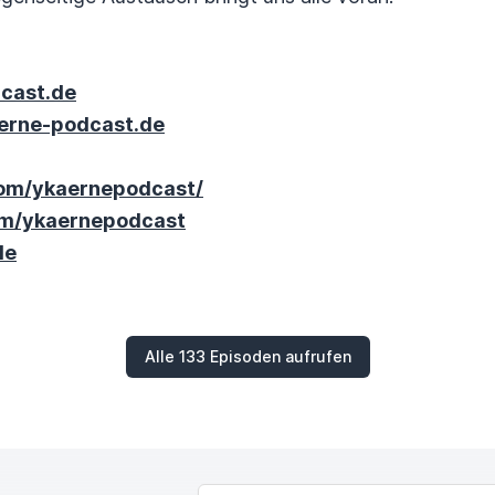
cast.de
erne-podcast.de
com/ykaernepodcast/
om/ykaernepodcast
de
Alle 133 Episoden aufrufen
NAME