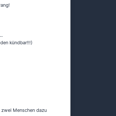
rang!
..
en kündbar!!!)
ch zwei Menschen dazu