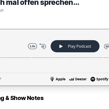
 mal offen sprechen...
ft
 & Show Notes