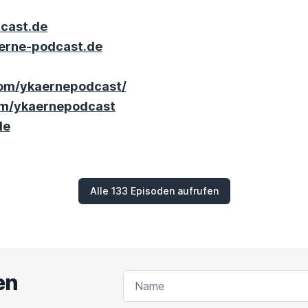
cast.de
erne-podcast.de
com/ykaernepodcast/
om/ykaernepodcast
de
Alle 133 Episoden aufrufen
en
NAME