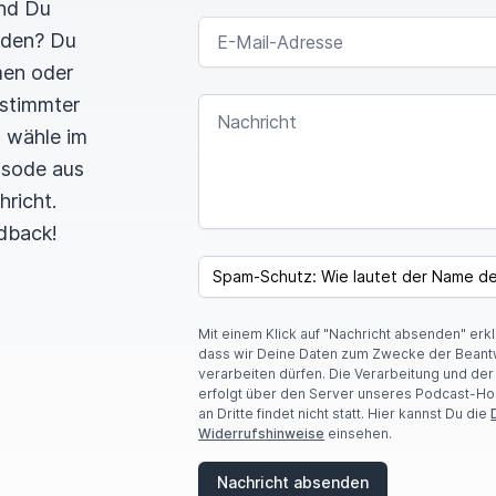
und Du
E-MAIL-ADRESSE
rden? Du
men oder
estimmter
NACHRICHT
n wähle im
pisode aus
hricht.
dback!
I
F
SPAM CAPTCHA
Y
O
U
Mit einem Klick auf "Nachricht absenden" erk
A
dass wir Deine Daten zum Zwecke der Beant
R
verarbeiten dürfen. Die Verarbeitung und de
E
erfolgt über den Server unseres Podcast-Ho
A
an Dritte findet nicht statt. Hier kannst Du die
H
Widerrufshinweise
einsehen.
U
M
A
Nachricht absenden