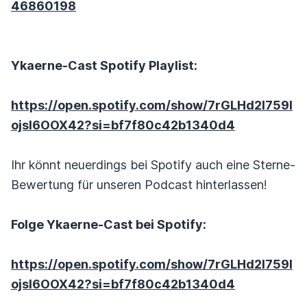
46860198
Ykaerne-Cast Spotify Playlist:
https://open.spotify.com/show/7rGLHd2l759I
ojsI6OOX42?si=bf7f80c42b1340d4
Ihr könnt neuerdings bei Spotify auch eine Sterne-
Bewertung für unseren Podcast hinterlassen!
Folge Ykaerne-Cast bei Spotify:
https://open.spotify.com/show/7rGLHd2l759I
ojsI6OOX42?si=bf7f80c42b1340d4