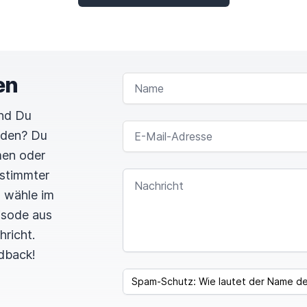
en
NAME
und Du
E-MAIL-ADRESSE
rden? Du
men oder
estimmter
NACHRICHT
n wähle im
pisode aus
hricht.
dback!
SPAM CAPTCHA