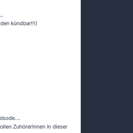
..
en kündbar!!!)
pisode….
ollen ZuhörerInnen in dieser