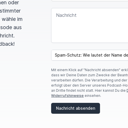
men oder
estimmter
NACHRICHT
n wähle im
pisode aus
hricht.
dback!
I
F
SPAM CAPTCHA
Y
O
U
Mit einem Klick auf "Nachricht absenden" erk
A
dass wir Deine Daten zum Zwecke der Beant
R
verarbeiten dürfen. Die Verarbeitung und de
E
erfolgt über den Server unseres Podcast-Ho
A
an Dritte findet nicht statt. Hier kannst Du die
H
Widerrufshinweise
einsehen.
U
M
A
Nachricht absenden
N
,
I
G