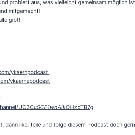
Und probiert aus, was vielleicht gemeinsam möglich ist
 und mitgemacht!
lle gibt!
com/ykaernpodcast
om/ykaernepodcast
e:
channel/UC3Cu
SCF1wnAIk
OHzbTB7g
 dann like, teile und folge diesem Podcast doch gern