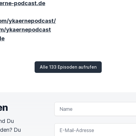
erne-podcast.de
com/ykaernepodcast/
om/ykaernepodcast
de
Alle 133 Episoden aufrufen
en
NAME
und Du
E-MAIL-ADRESSE
rden? Du