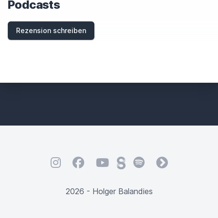
Podcasts
F
I
E
Rezension schreiben
L
D
Instagram
Facebook
YouTube
Steady
Spotify
fyyd
2026 - Holger Balandies