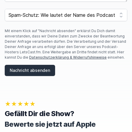
I
F
SPAM CAPTCHA
Y
O
U
A
Mit einem Klick auf "Nachricht absenden" erklärst Du Dich damit
R
einverstanden, dass wir Deine Daten zum Zwecke der Beantwortung
E
Deiner Anfrage verarbeiten dürfen. Die Verarbeitung und der Versand
A
Deiner Anfrage an uns erfolgt über den Server unseres Podcast-
H
Hosters LetsCast.fm. Eine Weitergabe an Dritte findet nicht statt. Hier
U
kannst Du die
Datenschutzerklärung & Widerrufshinweise
einsehen.
M
A
Nachricht absenden
N
,
I
G
N
O
★★★★★
R
E
Gefällt Dir die Show?
T
H
Bewerte sie jetzt auf Apple
I
S