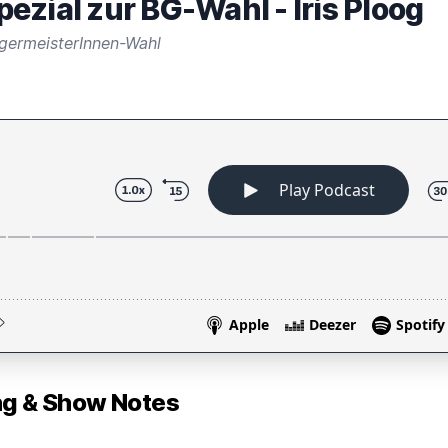
ezial zur BG-Wahl - Iris Ploog
rgermeisterInnen-Wahl
 & Show Notes