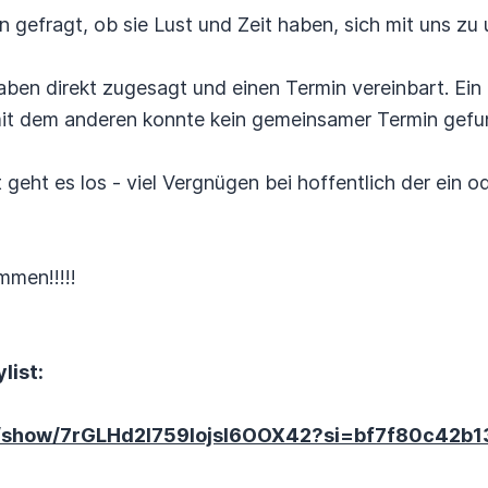
 gefragt, ob sie Lust und Zeit haben, sich mit uns zu 
ben direkt zugesagt und einen Termin vereinbart. Ein 
mit dem anderen konnte kein gemeinsamer Termin gef
 geht es los - viel Vergnügen bei hoffentlich der ein 
mmen!!!!!
list:
om/show/7rGLHd2l759IojsI6OOX42?si=bf7f80c42b