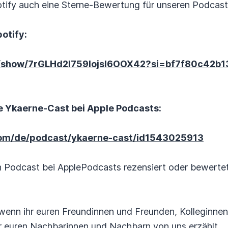
otify auch eine Sterne-Bewertung für unseren Podcast 
otify:
om/show/7rGLHd2l759IojsI6OOX42?si=bf7f80c42b
 Ykaerne-Cast bei Apple Podcasts:
com/de/podcast/ykaerne-cast/id1543025913
en Podcast bei ApplePodcasts rezensiert oder bewerte
 wenn ihr euren Freundinnen und Freunden, Kolleginne
 euren Nachbarinnen und Nachbarn von uns erzählt.