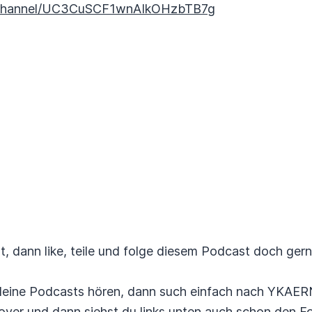
/channel/UC3CuSCF1wnAIkOHzbTB7g
 dann like, teile und folge diesem Podcast doch gern
fy deine Podcasts hören, dann such einfach nach YKAE
over und dann siehst du links unten auch schon den F