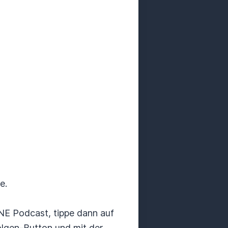
e.
RNE Podcast, tippe dann auf
olgen-Button und mit der