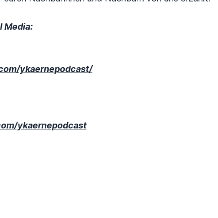
l Media:
.com/ykaernepodcast/
com/ykaernepodcast